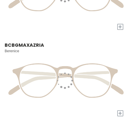
+
BCBGMAXAZRIA
Berenice
+