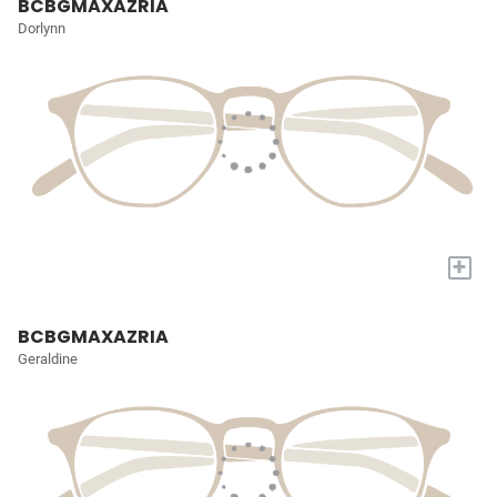
BCBGMAXAZRIA
Dorlynn
+
BCBGMAXAZRIA
Geraldine