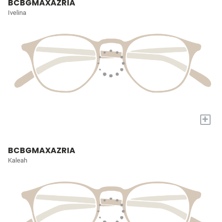
BCBGMAXAZRIA
Ivelina
+
BCBGMAXAZRIA
Kaleah