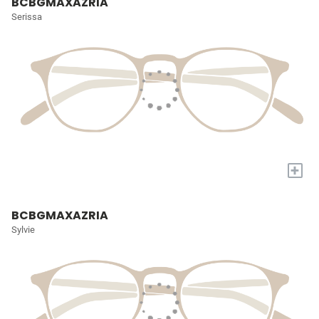
BCBGMAXAZRIA
Serissa
+
BCBGMAXAZRIA
Sylvie